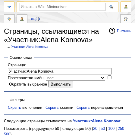
ещё
Страницы, ссылающиеся на
Помощь
«Участник:Alena Konnova»
←
Участник:Alena Konnova
Перейти
Перейти
Ссылки сюда
к
к
Страница:
навигации
поиску
Пространство имён:
Обратить выбранное
Фильтры
Скрыть
включения |
Скрыть
ссылки |
Скрыть
перенаправления
Следующие страницы ссылаются на
Участник:Alena Konnova
:
Просмотреть (предыдущие 50 | следующие 50) (
20
|
50
|
100
|
250
|
500
)