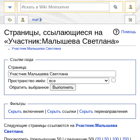
ещё
Страницы, ссылающиеся на
Помощь
«Участник:Малышева Светлана»
←
Участник:Малышева Светлана
Перейти
Перейти
Ссылки сюда
к
к
Страница:
навигации
поиску
Пространство имён:
Обратить выбранное
Фильтры
Скрыть
включения |
Скрыть
ссылки |
Скрыть
перенаправления
Следующие страницы ссылаются на
Участник:Малышева
Светлана
:
Просмотреть (предыдущие 50 | следующие 50) (
20
|
50
|
100
|
250
|