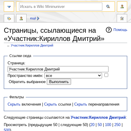
ещё
Страницы, ссылающиеся на
Помощь
«Участник:Кириллов Дмитрий»
←
Участник:Кириллов Дмитрий
Перейти
Перейти
Ссылки сюда
к
к
Страница:
навигации
поиску
Пространство имён:
Обратить выбранное
Фильтры
Скрыть
включения |
Скрыть
ссылки |
Скрыть
перенаправления
Следующие страницы ссылаются на
Участник:Кириллов Дмитрий
:
Просмотреть (предыдущие 50 | следующие 50) (
20
|
50
|
100
|
250
|
500
)