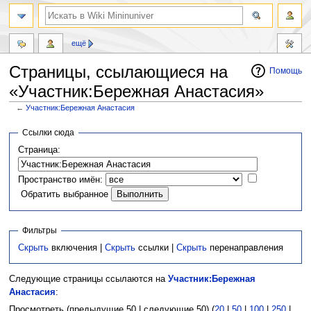
ещё
Страницы, ссылающиеся на
Помощь
«Участник:Бережная Анастасия»
←
Участник:Бережная Анастасия
Перейти
Перейти
Ссылки сюда
к
к
Страница:
навигации
поиску
Пространство имён:
Обратить выбранное
Фильтры
Скрыть
включения |
Скрыть
ссылки |
Скрыть
перенаправления
Следующие страницы ссылаются на
Участник:Бережная
Анастасия
:
Просмотреть (предыдущие 50 | следующие 50) (
20
|
50
|
100
|
250
|