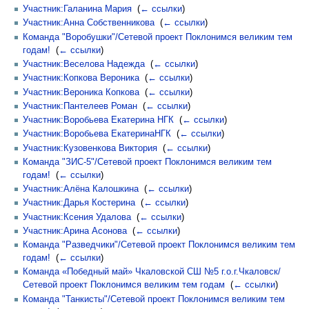
Участник:Галанина Мария
‎
(
← ссылки
)
Участник:Анна Собственникова
‎
(
← ссылки
)
Команда "Воробушки"/Сетевой проект Поклонимся великим тем
годам!
‎
(
← ссылки
)
Участник:Веселова Надежда
‎
(
← ссылки
)
Участник:Копкова Вероника
‎
(
← ссылки
)
Участник:Вероника Копкова
‎
(
← ссылки
)
Участник:Пантелеев Роман
‎
(
← ссылки
)
Участник:Воробьева Екатерина НГК
‎
(
← ссылки
)
Участник:Воробьева ЕкатеринаНГК
‎
(
← ссылки
)
Участник:Кузовенкова Виктория
‎
(
← ссылки
)
Команда "ЗИС-5"/Сетевой проект Поклонимся великим тем
годам!
‎
(
← ссылки
)
Участник:Алёна Калошкина
‎
(
← ссылки
)
Участник:Дарья Костерина
‎
(
← ссылки
)
Участник:Ксения Удалова
‎
(
← ссылки
)
Участник:Арина Асонова
‎
(
← ссылки
)
Команда "Разведчики"/Сетевой проект Поклонимся великим тем
годам!
‎
(
← ссылки
)
Команда «Победный май» Чкаловской СШ №5 г.о.г.Чкаловск/
Сетевой проект Поклонимся великим тем годам
‎
(
← ссылки
)
Команда "Танкисты"/Сетевой проект Поклонимся великим тем