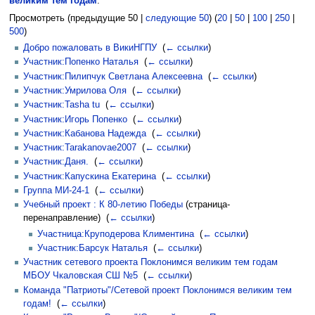
великим тем годам
:
Просмотреть (предыдущие 50 |
следующие 50
) (
20
|
50
|
100
|
250
|
500
)
Добро пожаловать в ВикиНГПУ
‎
(
← ссылки
)
Участник:Попенко Наталья
‎
(
← ссылки
)
Участник:Пилипчук Светлана Алексеевна
‎
(
← ссылки
)
Участник:Умрилова Оля
‎
(
← ссылки
)
Участник:Tasha tu
‎
(
← ссылки
)
Участник:Игорь Попенко
‎
(
← ссылки
)
Участник:Кабанова Надежда
‎
(
← ссылки
)
Участник:Tarakanovae2007
‎
(
← ссылки
)
Участник:Даня.
‎
(
← ссылки
)
Участник:Капускина Екатерина
‎
(
← ссылки
)
Группа МИ-24-1
‎
(
← ссылки
)
Учебный проект : К 80-летию Победы
(страница-
перенаправление) ‎
(
← ссылки
)
Участница:Круподерова Климентина
‎
(
← ссылки
)
Участник:Барсук Наталья
‎
(
← ссылки
)
Участник сетевого проекта Поклонимся великим тем годам
МБОУ Чкаловская СШ №5
‎
(
← ссылки
)
Команда "Патриоты"/Сетевой проект Поклонимся великим тем
годам!
‎
(
← ссылки
)