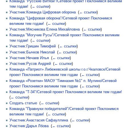
Команда "Русские Витязи"/Сетевой проект Поклонимся великим
тем годам!
‎
(
← ссылки
)
Участник:Команда Цифровая оборона
‎
(
← ссылки
)
Команда "Цифровая оборона"/Сетевой проект Поклонимся
великим тем годам!
‎
(
← ссылки
)
Участник:Мясникова Елена Михайловна
‎
(
← ссылки
)
Команда "Могучие Русы"/Сетевой проект Поклонимся великим
тем годам!
‎
(
← ссылки
)
Участник:Гришин Тимофей
‎
(
← ссылки
)
Участник:Бычков Николай
‎
(
← ссылки
)
Участник:Нечаев Илья
‎
(
← ссылки
)
Участник:Русов Андрей
‎
(
← ссылки
)
Команда «Патриот» Либежевской школы г.о.г.Чкаловск/Сетевой
проект Поклонимся великим тем годам
‎
(
← ссылки
)
Команда «Розетки» МАОУ "Гимназия №1" п. Мулино/Сетевой
проект Поклонимся великим тем годам
‎
(
← ссылки
)
Команда "Т-34"/Сетевой проект Поклонимся великим тем годам!
‎
(
← ссылки
)
Создать статью
‎
(
← ссылки
)
Команда "Правнуки победителей"/Сетевой проект Поклонимся
великим тем годам!
‎
(
← ссылки
)
Участник:Анастасия Сафауллина
‎
(
← ссылки
)
Участник:Дарья Лбова
‎
(
← ссылки
)