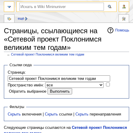
ещё
Страницы, ссылающиеся на
Помощь
«Сетевой проект Поклонимся
великим тем годам»
←
Сетевой проект Поклонимся великим тем годам
Перейти
Перейти
Ссылки сюда
к
к
Страница:
навигации
поиску
Пространство имён:
Обратить выбранное
Фильтры
Скрыть
включения |
Скрыть
ссылки |
Скрыть
перенаправления
Следующие страницы ссылаются на
Сетевой проект Поклонимся