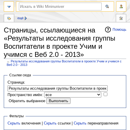
ещё
Страницы, ссылающиеся на
Помощь
«Результаты исследования группы
Воспитатели в проекте Учим и
учимся с Веб 2.0 - 2013»
←
Результаты исследования группы Воспитатели в проекте Учим и учимся с
Веб 2.0 - 2013
Перейти
Перейти
Ссылки сюда
к
к
Страница:
навигации
поиску
Пространство имён:
Обратить выбранное
Фильтры
Скрыть
включения |
Скрыть
ссылки |
Скрыть
перенаправления