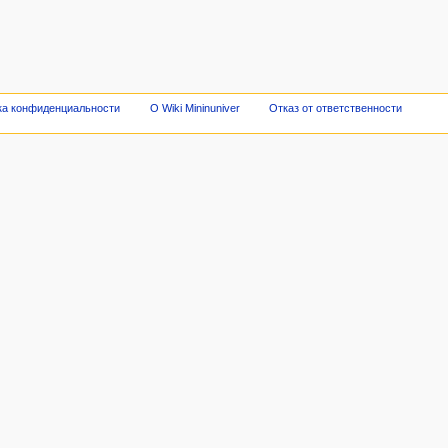
ка конфиденциальности
О Wiki Mininuniver
Отказ от ответственности