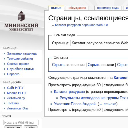
статья
обсуждение
просмотр кода
и
Страницы, ссылающиеся 
←
Каталог ресурсов сервисов Web 2.0
Перейти
Перейти
Ссылки сюда
к
к
Страница:
навигации
поиску
навигация
Заглавная страница
Фильтры
Текущие события
Свежие правки
Скрыть
включения |
Скрыть
ссылки |
Скрыт
Случайная статья
Справка
Следующие страницы ссылаются на
Каталог
наши друзья
Просмотреть (предыдущие 50 | следующие 50
Cайт НГПУ
Каталог ресурсов
(страница-перенаправле
Moodle НГПУ
Результаты исследования группы Техно
Летописи.ру
ТолВики
Участник:Попов Андрей
‎
(
← ссылки
)
Летописи Юга
Просмотреть (предыдущие 50 | следующие 50
поиск