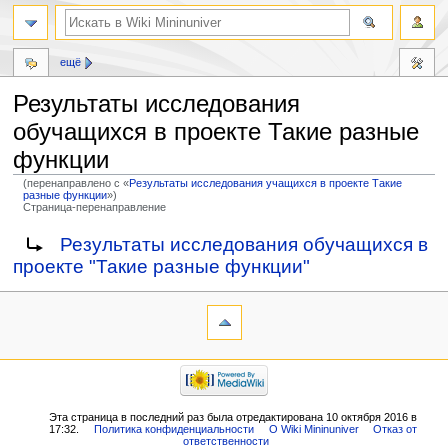
ещё
Результаты исследования
обучащихся в проекте Такие разные
функции
(перенаправлено с «
Результаты исследования учащихся в проекте Такие
разные функции
»)
Страница-перенаправление
Перейти
Перейти
Перенаправление на:
Результаты исследования обучащихся в
к
к
проекте "Такие разные функции"
навигации
поиску
Эта страница в последний раз была отредактирована 10 октября 2016 в
17:32.
Политика конфиденциальности
О Wiki Mininuniver
Отказ от
ответственности