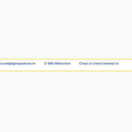
ка конфиденциальности
О Wiki Mininuniver
Отказ от ответственности