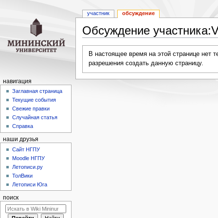
участник
обсуждение
Обсуждение участника:V
Перейти
Перейти
В настоящее время на этой странице нет 
к
к
разрешения создать данную страницу.
навигации
поиску
навигация
Заглавная страница
Текущие события
Свежие правки
Случайная статья
Справка
наши друзья
Cайт НГПУ
Moodle НГПУ
Летописи.ру
ТолВики
Летописи Юга
поиск