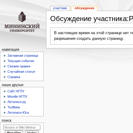
участник
обсуждение
Обсуждение участника:
Перейти
Перейти
В настоящее время на этой странице нет 
к
к
разрешения создать данную страницу.
навигации
поиску
навигация
Заглавная страница
Текущие события
Свежие правки
Случайная статья
Справка
наши друзья
Cайт НГПУ
Moodle НГПУ
Летописи.ру
ТолВики
Летописи Юга
поиск