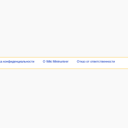
ка конфиденциальности
О Wiki Mininuniver
Отказ от ответственности