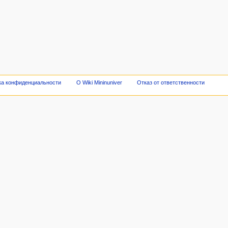
ка конфиденциальности
О Wiki Mininuniver
Отказ от ответственности