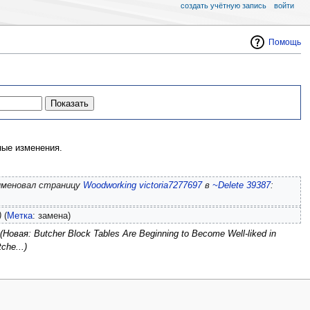
создать учётную запись
войти
Помощь
ые изменения.
еименовал страницу
Woodworking victoria7277697
в
~Delete 39387
:
)
(
Метка
:
замена
)
(Новая: Butcher Block Tables Are Beginning to Become Well-liked in
che...)