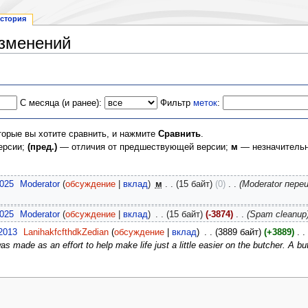
стория
изменений
С месяца (и ранее):
Фильтр
меток
:
торые вы хотите сравнить, и нажмите
Сравнить
.
ерсии;
(пред.)
— отличия от предшествующей версии;
м
— незначительн
2025
‎
Moderator
(
обсуждение
|
вклад
)
‎
м
. .
(15 байт)
(0)
‎
. .
(Moderator пер
2025
‎
Moderator
(
обсуждение
|
вклад
)
‎
. .
(15 байт)
(-3874)
‎
. .
(Spam cleanup
2013
‎
LanihakfcfthdkZedian
(
обсуждение
|
вклад
)
‎
. .
(3889 байт)
(+3889)
‎
. .
 made as an effort to help make life just a little easier on the butcher. A but