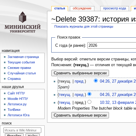
статья
обсуждение
просмотр кода
и
~Delete 39387: история 
Показать журналы для этой страницы
Перейти
Перейти
Поиск правок
к
к
С года (и ранее):
навигации
поиску
навигация
Заглавная страница
Выбор версий: отметьте версии страницы, ко
Текущие события
Пояснения:
(текущ.)
— отличия от текущей в
Свежие правки
Случайная статья
Справка
(текущ. |
пред.
)
04:26, 27 декабря 
Spam)
наши друзья
Cайт НГПУ
(
текущ.
|
пред.
)
04:26, 27 декабря 
Moodle НГПУ
(
текущ.
| пред.)
10:32, 13 февраля 
Летописи.ру
Modern Properties The butcher block table was
ТолВики
Летописи Юга
поиск