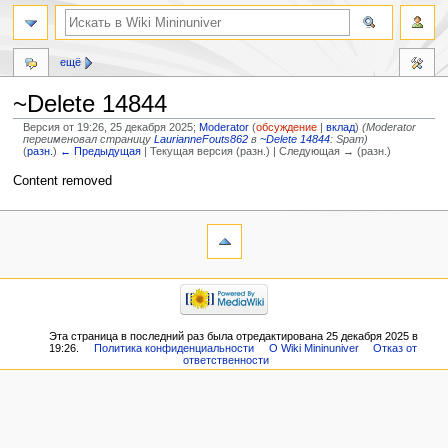
ещё
~Delete 14844
Версия от 19:26, 25 декабря 2025;
Moderator
(
обсуждение
|
вклад
)
(Moderator
переименовал страницу
LaurianneFouts862
в
~Delete 14844
: Spam)
(
разн.
)
← Предыдущая
| Текущая версия (разн.) | Следующая → (разн.)
Перейти
Перейти
Content removed
к
к
навигации
поиску
Эта страница в последний раз была отредактирована 25 декабря 2025 в
19:26.
Политика конфиденциальности
О Wiki Mininuniver
Отказ от
ответственности