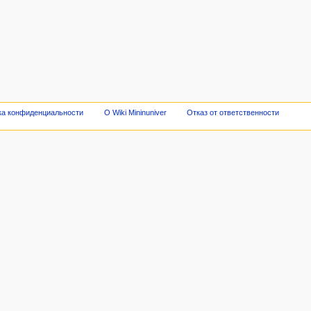
ка конфиденциальности
О Wiki Mininuniver
Отказ от ответственности