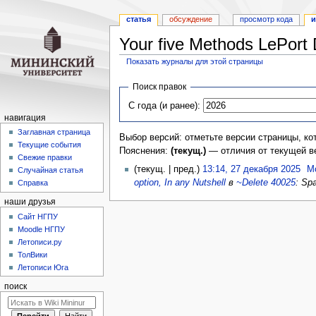
статья
обсуждение
просмотр кода
и
Your five Methods LePort 
Показать журналы для этой страницы
Перейти
Перейти
Поиск правок
к
к
С года (и ранее):
навигации
поиску
навигация
Заглавная страница
Выбор версий: отметьте версии страницы, ко
Текущие события
Пояснения:
(текущ.)
— отличия от текущей в
Свежие правки
(текущ. | пред.)
13:14, 27 декабря 2025
‎
Mo
Случайная статья
option, In any Nutshell
в
~Delete 40025
: Sp
Справка
наши друзья
Cайт НГПУ
Moodle НГПУ
Летописи.ру
ТолВики
Летописи Юга
поиск