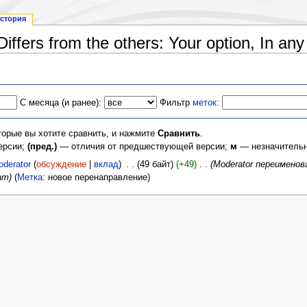
стория
Differs from the others: Your option, In a
С месяца (и ранее):
Фильтр
меток
:
торые вы хотите сравнить, и нажмите
Сравнить
.
ерсии;
(пред.)
— отличия от предшествующей версии;
м
— незначительн
derator
(
обсуждение
|
вклад
)
‎
. .
(49 байт)
(+49)
‎
. .
(Moderator переимено
am)
(
Метка
:
новое перенаправление
)