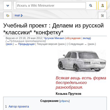
ещё
Учебный проект : Делаем из русской
*классики* *конфетку*
Версия от 23:18, 29 мая 2012;
Чугунов Михаил
(
обсуждение
|
вклад
)
(
→
Публикация преподавателя
)
(
разн.
)
← Предыдущая
| Текущая версия (разн.) | Следующая → (разн.)
Перейти
Перейти
к
к
навигации
поиску
Всякая вещь есть форма
беспредельного
разнообразия.
Козьма Прутков
Содержание
1
Автор проекта