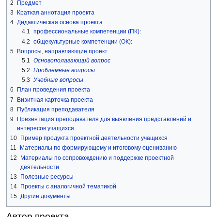
2
Предмет
3
Краткая аннотация проекта
4
Дидактическая основа проекта
4.1
профессиональные компетенции (ПК):
4.2
общекультурные компетенции (ОК):
5
Вопросы, направляющие проект
5.1
Основополагающий вопрос
5.2
Проблемные вопросы
5.3
Учебные вопросы
6
План проведения проекта
7
Визитная карточка проекта
8
Публикация преподавателя
9
Презентация преподавателя для выявления представлений и
интересов учащихся
10
Пример продукта проектной деятельности учащихся
11
Материалы по формирующему и итоговому оцениванию
12
Материалы по сопровождению и поддержке проектной
деятельности
13
Полезные ресурсы
14
Проекты с аналогичной тематикой
15
Другие документы
Автор проекта