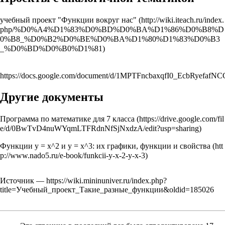
учебный проект "Функции вокруг нас"
https://docs.google.com/document/d/1MPTFncbaxqfI0_EcbRyefaf
Другие документы
Программа по математике для 7 класса
Функции y = x^2 и y = х^3: их графики, функции и свойства
Источник —
https://wiki.mininuniver.ru/index.php?
title=Учебный_проект_Такие_разные_функции&oldid=185026