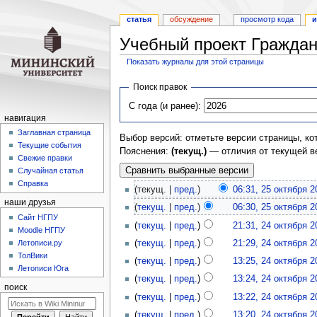
статья
обсуждение
просмотр кода
и
Учебный проект Граждан
Показать журналы для этой страницы
Перейти
Перейти
Поиск правок
к
к
С года (и ранее):
навигации
поиску
навигация
Заглавная страница
Выбор версий: отметьте версии страницы, ко
Текущие события
Пояснения:
(текущ.)
— отличия от текущей в
Свежие правки
Случайная статья
Справка
(текущ. |
пред.
)
06:31, 25 октября 2
наши друзья
(
текущ.
|
пред.
)
06:30, 25 октября 2
Cайт НГПУ
(
текущ.
|
пред.
)
21:31, 24 октября 2
Moodle НГПУ
Летописи.ру
(
текущ.
|
пред.
)
21:29, 24 октября 2
ТолВики
(
текущ.
|
пред.
)
13:25, 24 октября 2
Летописи Юга
(
текущ.
|
пред.
)
13:24, 24 октября 2
поиск
(
текущ.
|
пред.
)
13:22, 24 октября 2
(
текущ.
|
пред.
)
13:20, 24 октября 2