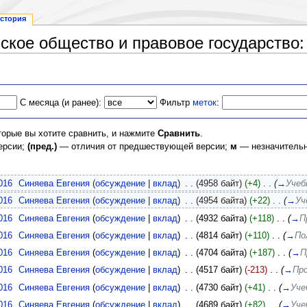
стория
ское общество и правовое государство:
С месяца (и ранее):
Фильтр
меток
:
торые вы хотите сравнить, и нажмите
Сравнить
.
ерсии;
(пред.)
— отличия от предшествующей версии;
м
— незначительн
016
‎
Синяева Евгения
(
обсуждение
|
вклад
)
‎
. .
(4958 байт)
(+4)
‎
. .
(
→
Учеб
016
‎
Синяева Евгения
(
обсуждение
|
вклад
)
‎
. .
(4954 байта)
(+22)
‎
. .
(
→
Уч
016
‎
Синяева Евгения
(
обсуждение
|
вклад
)
‎
. .
(4932 байта)
(+118)
‎
. .
(
→
П
016
‎
Синяева Евгения
(
обсуждение
|
вклад
)
‎
. .
(4814 байт)
(+110)
‎
. .
(
→
По
016
‎
Синяева Евгения
(
обсуждение
|
вклад
)
‎
. .
(4704 байта)
(+187)
‎
. .
(
→
П
016
‎
Синяева Евгения
(
обсуждение
|
вклад
)
‎
. .
(4517 байт)
(-213)
‎
. .
(
→
Пр
016
‎
Синяева Евгения
(
обсуждение
|
вклад
)
‎
. .
(4730 байт)
(+41)
‎
. .
(
→
Уче
016
‎
Синяева Евгения
(
обсуждение
|
вклад
)
‎
. .
(4689 байт)
(+82)
‎
. .
(
→
Уче