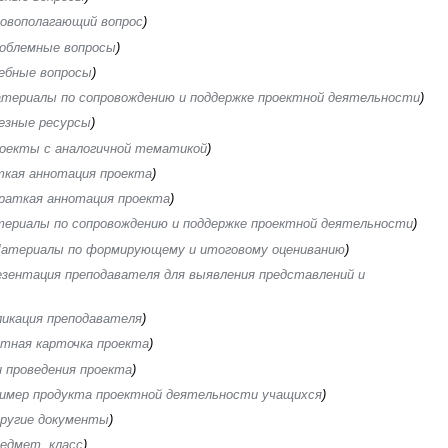
овополагающий вопрос
)
облемные вопросы
)
ебные вопросы
)
териалы по сопровождению и поддержке проектной деятельности
)
езные ресурсы
)
оекты с аналогичной тематикой
)
ткая аннотация проекта
)
раткая аннотация проекта
)
ериалы по сопровождению и поддержке проектной деятельности
)
атериалы по формирующему и итоговому оцениванию
)
зентация преподавателя для выявления представлений и
икация преподавателя
)
тная карточка проекта
)
 проведения проекта
)
имер продукта проектной деятельности учащихся
)
ругие документы
)
едмет, класс
)