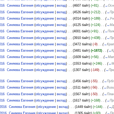
016
‎
Синяева Евгения
(
обсуждение
|
вклад
)
‎
. .
(4607 байт)
(+81)
‎
. .
(
→
Осн
016
‎
Синяева Евгения
(
обсуждение
|
вклад
)
‎
. .
(4526 байт)
(+212)
‎
. .
(
→
Пр
016
‎
Синяева Евгения
(
обсуждение
|
вклад
)
‎
. .
(4314 байт)
(+189)
‎
. .
(
→
Уч
016
‎
Синяева Евгения
(
обсуждение
|
вклад
)
‎
. .
(4125 байт)
(+124)
‎
. .
(
→
Ма
016
‎
Синяева Евгения
(
обсуждение
|
вклад
)
‎
. .
(4001 байт)
(+91)
‎
. .
(
→
Пол
016
‎
Синяева Евгения
(
обсуждение
|
вклад
)
‎
. .
(3910 байт)
(+438)
‎
. .
(
→
Пр
016
‎
Синяева Евгения
(
обсуждение
|
вклад
)
‎
. .
(3472 байта)
(-9)
‎
. .
(
→
Кра
016
‎
Синяева Евгения
(
обсуждение
|
вклад
)
‎
. .
(3481 байт)
(+1872)
‎
. .
(
→
К
016
‎
Синяева Евгения
(
обсуждение
|
вклад
)
‎
. .
(1609 байт)
(+56)
‎
. .
(
→
Мат
016
‎
Синяева Евгения
(
обсуждение
|
вклад
)
‎
. .
(1553 байта)
(+246)
‎
. .
(
→
М
016
‎
Синяева Евгения
(
обсуждение
|
вклад
)
‎
. .
(1307 байт)
(-149)
‎
. .
(
→
Пре
016
‎
Синяева Евгения
(
обсуждение
|
вклад
)
‎
. .
(1456 байт)
(-55)
‎
. .
(
→
Публ
016
‎
Синяева Евгения
(
обсуждение
|
вклад
)
‎
. .
(1511 байт)
(-56)
‎
. .
(
→
Визи
016
‎
Синяева Евгения
(
обсуждение
|
вклад
)
‎
. .
(1567 байт)
(-50)
‎
. .
(
→
План
016
‎
Синяева Евгения
(
обсуждение
|
вклад
)
‎
. .
(1617 байт)
(+168)
‎
. .
(
→
Пр
 2016
‎
Синяева Евгения
(
обсуждение
|
вклад
)
‎
. .
(1449 байт)
(+144)
‎
. .
(
→
Д
 2016
‎
Синяева Евгения
(
обсуждение
|
вклад
)
‎
. .
(1305 байт)
(+93)
‎
. .
(
→
Пр