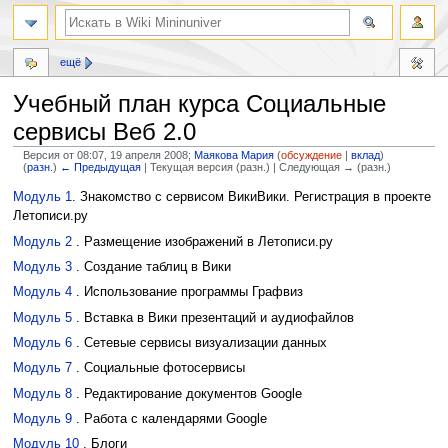
ещё
Учебный план курса Социальные
сервисы Веб 2.0
Версия от 08:07, 19 апреля 2008;
Маякова Мария
(
обсуждение
|
вклад
)
(
разн.
)
← Предыдущая
| Текущая версия (разн.) | Следующая → (разн.)
Перейти
Перейти
Модуль 1
. Знакомство с сервисом ВикиВики. Регистрация в проекте
к
к
Летописи.ру
навигации
поиску
Модуль 2
. Размещение изображений в Летописи.ру
Модуль 3
. Создание таблиц в Вики
Модуль 4
. Использование программы Графвиз
Модуль 5
. Вставка в Вики презентаций и аудиофайлов
Модуль 6
. Сетевые сервисы визуализации данных
Модуль 7
. Социальные фотосервисы
Модуль 8
. Редактирование документов Google
Модуль 9
. Работа с календарями Google
Модуль 10
. Блоги