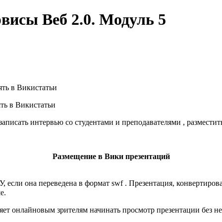
исы Веб 2.0. Модуль 5
ять в Викистатьи
ть в Викистатьи
записать интервью со студентами и преподавателями , размести
Размещение в Вики презентаций
сли она переведена в формат swf . Презентация, конвертирован
е.
ет онлайновым зрителям начинать просмотр презентации без нео