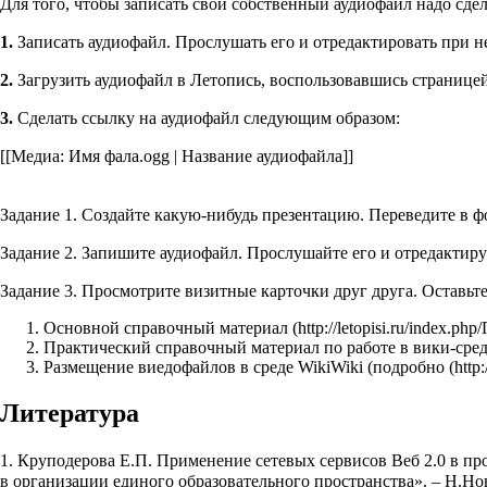
Для того, чтобы записать свой собственный аудиофайл надо сде
1.
Записать аудиофайл. Прослушать его и отредактировать при 
2.
Загрузить аудиофайл в Летопись, воспользовавшись странице
3.
Сделать ссылку на аудиофайл следующим образом:
[[Медиа: Имя фала.ogg | Название аудиофайла]]
Задание 1. Создайте какую-нибудь презентацию. Переведите в ф
Задание 2. Запишите аудиофайл. Прослушайте его и отредактиру
Задание 3. Просмотрите визитные карточки друг друга. Оставьт
Основной справочный материал
Практический справочный материал по работе в вики-сре
Размещение виедофайлов в среде WikiWiki (
подробно
Литература
1. Круподерова Е.П. Применение сетевых сервисов Веб 2.0 в 
в организации единого образовательного пространства». – Н.Нов