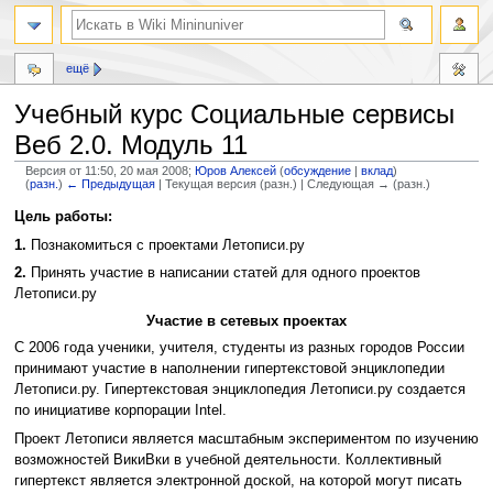
ещё
Учебный курс Социальные сервисы
Веб 2.0. Модуль 11
Версия от 11:50, 20 мая 2008;
Юров Алексей
(
обсуждение
|
вклад
)
(
разн.
)
← Предыдущая
| Текущая версия (разн.) | Следующая → (разн.)
Перейти
Перейти
Цель работы:
к
к
1.
Познакомиться с проектами Летописи.ру
навигации
поиску
2.
Принять участие в написании статей для одного проектов
Летописи.ру
Участие в сетевых проектах
С 2006 года ученики, учителя, студенты из разных городов России
принимают участие в наполнении гипертекстовой энциклопедии
Летописи.ру. Гипертекстовая энциклопедия Летописи.ру создается
по инициативе корпорации Intel.
Проект Летописи является масштабным экспериментом по изучению
возможностей ВикиВки в учебной деятельности. Коллективный
гипертекст является электронной доской, на которой могут писать