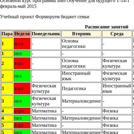
Основной курс программы Intel Обучение для будущего Т-14-1
февраль-май 2015
Учебный проект Формируем бюджет семьи
Расписание занятий
Пара
Неделя
Понедельник
Вторник
Среда
Основы
1
верх
-
-
педагогики
1
низ
-
-
-
Основы
Физическая
2
верх
-
педагогики
культура
Иностранный
Физическая
2
низ
-
язык
культура
Физическая
Иностранный
3
верх
Педагогика
культура
язык
Физическая
3
низ
Материаловедение
-
культура
4
верх
Математика
-
Физика
4
низ
Математика
Материаловедение
Физика
5
верх
Математика
-
Физика
5
низ
Математика
Материаловедение
Физика