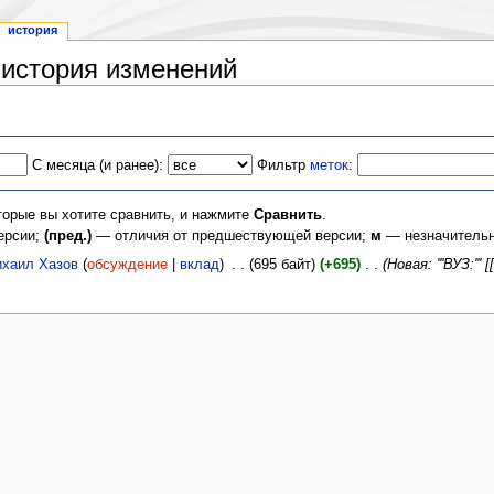
история
 история изменений
С месяца (и ранее):
Фильтр
меток
:
торые вы хотите сравнить, и нажмите
Сравнить
.
ерсии;
(пред.)
— отличия от предшествующей версии;
м
— незначительн
хаил Хазов
(
обсуждение
|
вклад
)
‎
. .
(695 байт)
(+695)
‎
. .
(Новая: '''ВУЗ: