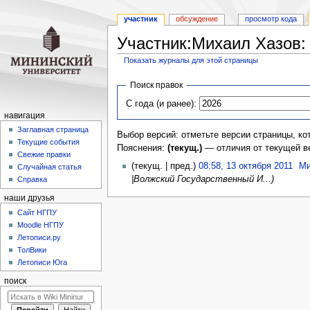
участник
обсуждение
просмотр кода
Участник:Михаил Хазов:
Показать журналы для этой страницы
Перейти
Перейти
Поиск правок
к
к
С года (и ранее):
навигации
поиску
навигация
Заглавная страница
Выбор версий: отметьте версии страницы, ко
Текущие события
Пояснения:
(текущ.)
— отличия от текущей в
Свежие правки
(текущ. | пред.)
08:58, 13 октября 2011
‎
Ми
Случайная статья
|Волжский Государственный И...)
Справка
наши друзья
Cайт НГПУ
Moodle НГПУ
Летописи.ру
ТолВики
Летописи Юга
поиск