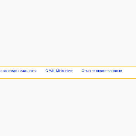
ка конфиденциальности
О Wiki Mininuniver
Отказ от ответственности