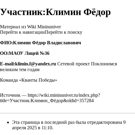
Участник:Климин Фёдор
Материал из Wiki Mininuniver
Перейти к навигации
Перейти к поиску
ФИО:Климин Фёдор Владиславович
ОО:МАОУ Лицей №36
E-mail:klimin.f@yandex.ru
Сетевой проект Поклонимся
великим тем годам
Команда «Кванты Победы»
Источник —
https://wiki.mininuniver.ru/index.php?
title=Участник:Климин_Фёдор&oldid=357284
Эта страница в последний раз была отредактирована 9
апреля 2025 в 11:10.