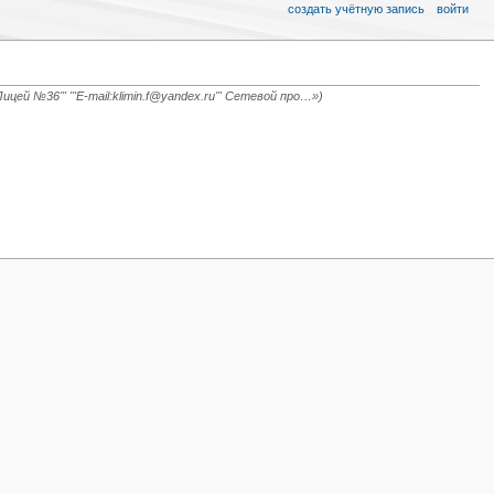
создать учётную запись
войти
ей №36''' '''E-mail:klimin.f@yandex.ru''' Сетевой про…»)