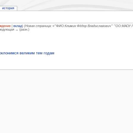
история
ждение
|
вклад
)
(Новая страница: «'''ФИО:Климин Фёдор Владиславович''' '''ОО:МАОУ Лиц
Следующая → (разн.)
оклонимся великим тем годам