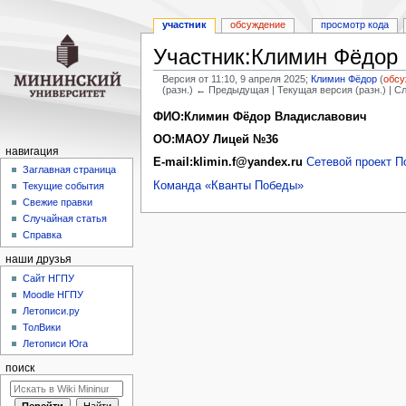
участник
обсуждение
просмотр кода
Участник:Климин Фёдор
Версия от 11:10, 9 апреля 2025;
Климин Фёдор
(
обсу
(разн.) ← Предыдущая | Текущая версия (разн.) | 
Перейти
Перейти
ФИО:Климин Фёдор Владиславович
к
к
ОО:МАОУ Лицей №36
навигации
поиску
навигация
E-mail:klimin.f@yandex.ru
Сетевой проект П
Заглавная страница
Команда «Кванты Победы»
Текущие события
Свежие правки
Случайная статья
Справка
наши друзья
Cайт НГПУ
Moodle НГПУ
Летописи.ру
ТолВики
Летописи Юга
поиск