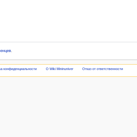
зенцев
.
ка конфиденциальности
О Wiki Mininuniver
Отказ от ответственности