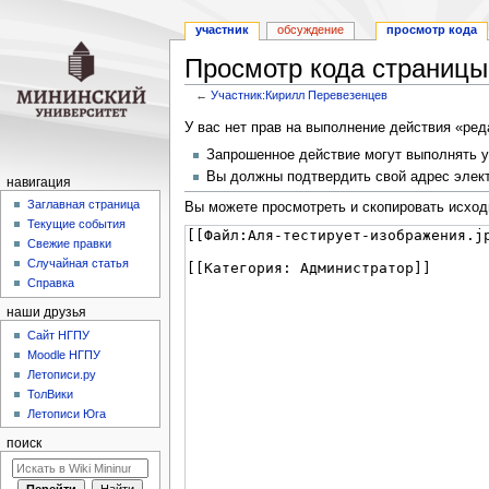
участник
обсуждение
просмотр кода
Просмотр кода страницы
←
Участник:Кирилл Перевезенцев
Перейти
Перейти
У вас нет прав на выполнение действия «ре
к
к
Запрошенное действие могут выполнять у
навигации
поиску
Вы должны подтвердить свой адрес элект
навигация
Заглавная страница
Вы можете просмотреть и скопировать исход
Текущие события
Свежие правки
Случайная статья
Справка
наши друзья
Cайт НГПУ
Moodle НГПУ
Летописи.ру
ТолВики
Летописи Юга
поиск