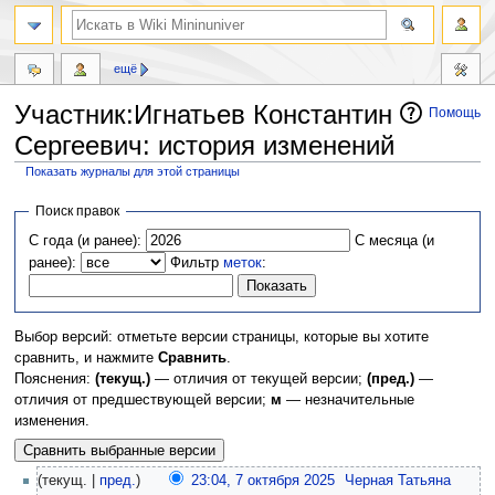
ещё
Участник:Игнатьев Константин
Помощь
Сергеевич: история изменений
Показать журналы для этой страницы
Перейти
Перейти
Поиск правок
к
к
С года (и ранее):
С месяца (и
навигации
поиску
ранее):
Фильтр
меток
:
Выбор версий: отметьте версии страницы, которые вы хотите
сравнить, и нажмите
Сравнить
.
Пояснения:
(текущ.)
— отличия от текущей версии;
(пред.)
—
отличия от предшествующей версии;
м
— незначительные
изменения.
(текущ. |
пред.
)
23:04, 7 октября 2025
‎
Черная Татьяна