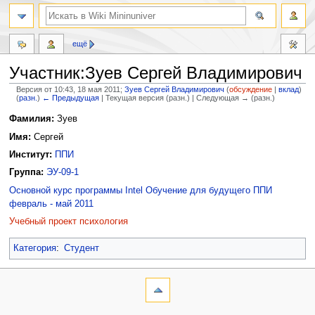
ещё
Участник:Зуев Сергей Владимирович
Версия от 10:43, 18 мая 2011;
Зуев Сергей Владимирович
(
обсуждение
|
вклад
)
(
разн.
)
← Предыдущая
| Текущая версия (разн.) | Следующая → (разн.)
Перейти
Перейти
Фамилия:
Зуев
к
к
Имя:
Сергей
навигации
поиску
Институт:
ППИ
Группа:
ЭУ-09-1
Основной курс программы Intel Обучение для будущего ППИ
февраль - май 2011
Учебный проект психология
Категория
:
Студент