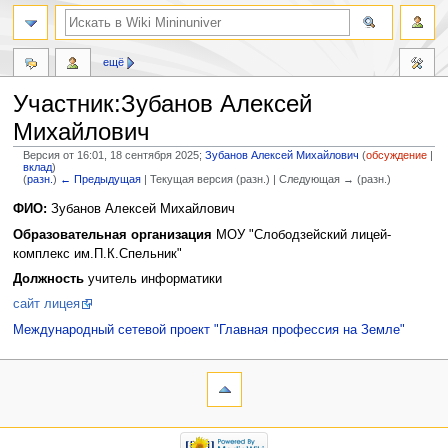
ещё
Участник:Зубанов Алексей
Михайлович
Версия от 16:01, 18 сентября 2025;
Зубанов Алексей Михайлович
(
обсуждение
|
вклад
)
(
разн.
)
← Предыдущая
| Текущая версия (разн.) | Следующая → (разн.)
Перейти
Перейти
ФИО:
Зубанов Алексей Михайлович
к
к
Образовательная организация
МОУ "Слободзейский лицей-
навигации
поиску
комплекс им.П.К.Спельник"
Должность
учитель информатики
сайт лицея
Международный сетевой проект "Главная профессия на Земле"