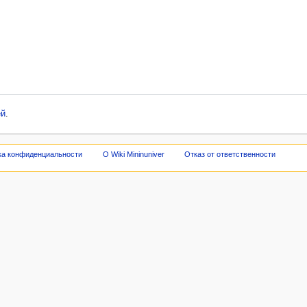
ей
.
ка конфиденциальности
О Wiki Mininuniver
Отказ от ответственности