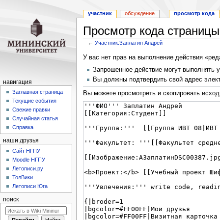
участник
обсуждение
просмотр кода
Просмотр кода страницы
←
Участник:Заплатин Андрей
Перейти
Перейти
У вас нет прав на выполнение действия «ре
к
к
Запрошенное действие могут выполнять у
навигации
поиску
Вы должны подтвердить свой адрес элект
навигация
Заглавная страница
Вы можете просмотреть и скопировать исход
Текущие события
Свежие правки
Случайная статья
Справка
наши друзья
Cайт НГПУ
Moodle НГПУ
Летописи.ру
ТолВики
Летописи Юга
поиск