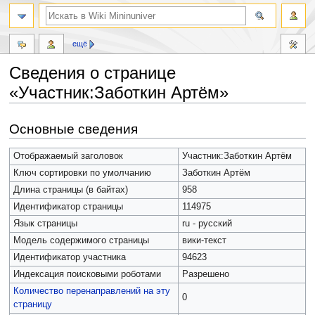
ещё
Сведения о странице
«Участник:Заботкин Артём»
Перейти
Перейти
Основные сведения
к
к
навигации
поиску
Отображаемый заголовок
Участник:Заботкин Артём
Ключ сортировки по умолчанию
Заботкин Артём
Длина страницы (в байтах)
958
Идентификатор страницы
114975
Язык страницы
ru - русский
Модель содержимого страницы
вики-текст
Идентификатор участника
94623
Индексация поисковыми роботами
Разрешено
Количество перенаправлений на эту
0
страницу