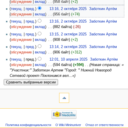
(
обсуждение
|
вклад
)
‎
. .
(958 байт)
(+2)
(
текущ.
|
пред.
)
13:16, 2 октября 2025
‎
Заботкин Артём
(
обсуждение
|
вклад
)
‎
. .
(956 байт)
(+74)
(
текущ.
|
пред.
)
13:16, 2 октября 2025
‎
Заботкин Артём
(
обсуждение
|
вклад
)
‎
. .
(882 байта)
(-26)
(
текущ.
|
пред.
)
13:15, 2 октября 2025
‎
Заботкин Артём
(
обсуждение
|
вклад
)
‎
. .
(908 байт)
(+2)
(
текущ.
|
пред.
)
13:14, 2 октября 2025
‎
Заботкин Артём
(
обсуждение
|
вклад
)
‎
. .
(906 байт)
(+312)
(
текущ.
| пред.)
12:01, 10 апреля 2025
‎
Заботкин Артём
(
обсуждение
|
вклад
)
‎
. .
(594 байта)
(+594)
‎
. .
(Новая страница: «
'''Участник:''' Заботкин Артем '''Город: ''' Нижний Новгород
Сетевой проект Поклонимся вел…»)
Политика конфиденциальности
О Wiki Mininuniver
Отказ от ответственности