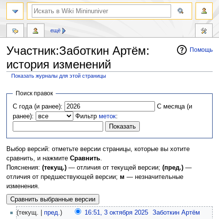
ещё
Участник:Заботкин Артём:
Помощь
история изменений
Показать журналы для этой страницы
Перейти
Перейти
Поиск правок
к
к
С года (и ранее):
С месяца (и
навигации
поиску
ранее):
Фильтр
меток
:
Выбор версий: отметьте версии страницы, которые вы хотите
сравнить, и нажмите
Сравнить
.
Пояснения:
(текущ.)
— отличия от текущей версии;
(пред.)
—
отличия от предшествующей версии;
м
— незначительные
изменения.
(текущ. |
пред.
)
16:51, 3 октября 2025
‎
Заботкин Артём