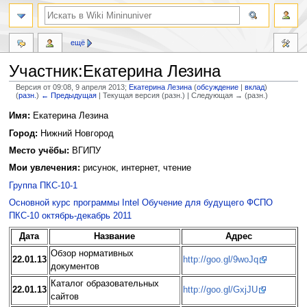
ещё
Участник:Екатерина Лезина
Версия от 09:08, 9 апреля 2013;
Екатерина Лезина
(
обсуждение
|
вклад
)
(
разн.
)
← Предыдущая
| Текущая версия (разн.) | Следующая → (разн.)
Перейти
Перейти
Имя:
Екатерина Лезина
к
к
Город:
Нижний Новгород
навигации
поиску
Место учёбы:
ВГИПУ
Мои увлечения:
рисунок, интернет, чтение
Группа ПКС-10-1
Основной курс программы Intel Обучение для будущего ФСПО
ПКС-10 октябрь-декабрь 2011
Дата
Название
Адрес
Обзор нормативных
22.01.13
http://goo.gl/9woJq
документов
Каталог образовательных
22.01.13
http://goo.gl/GxjJU
сайтов