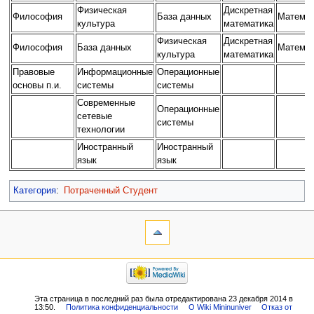
Физическая
Дискретная
Философия
База данных
Математ
культура
математика
Физическая
Дискретная
Философия
База данных
Математ
культура
математика
Правовые
Информационные
Операционные
основы п.и.
системы
системы
Современные
Операционные
сетевые
системы
технологии
Иностранный
Иностранный
язык
язык
Категория
:
Потраченный Студент
Эта страница в последний раз была отредактирована 23 декабря 2014 в
13:50.
Политика конфиденциальности
О Wiki Mininuniver
Отказ от