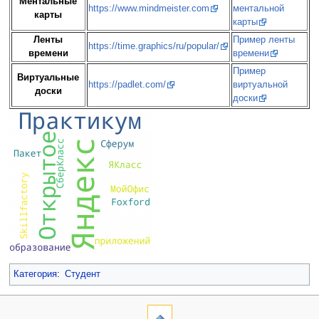
Ментальные
https://www.mindmeister.com
ментальной
карты
карты
Ленты
Пример ленты
https://time.graphics/ru/popular/
времени
времени
Пример
Виртуальные
https://padlet.com/
виртуальной
доски
доски
Категория
:
Студент