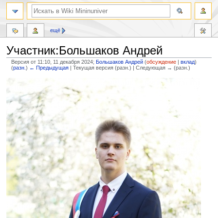
ещё
Участник:Большаков Андрей
Версия от 11:10, 11 декабря 2024;
Большаков Андрей
(
обсуждение
|
вклад
)
(
разн.
)
← Предыдущая
| Текущая версия (разн.) | Следующая → (разн.)
Перейти
Перейти
к
к
навигации
поиску