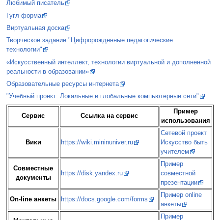
Любимый писатель
Гугл-форма
Виртуальная доска
Творческое задание "Цифророжденные педагогические
технологии"
«Искусственный интеллект, технологии виртуальной и дополненной
реальности в образовании»
Образовательные ресурсы интернета
"Учебный проект: Локальные и глобальные компьютерные сети"
Пример
Сервис
Ссылка на сервис
использования
Сетевой проект
Вики
https://wiki.mininuniver.ru
Искусство быть
учителем
Пример
Совместные
https://disk.yandex.ru
совместной
документы
презентации
Пример online
On-line анкеты
https://docs.google.com/forms
анкеты
Пример