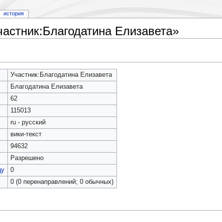
история
частник:Благодатина Елизавета»
Участник:Благодатина Елизавета
Благодатина Елизавета
62
115013
ru - русский
вики-текст
94632
Разрешено
цу
0
0 (0 перенаправлений; 0 обычных)