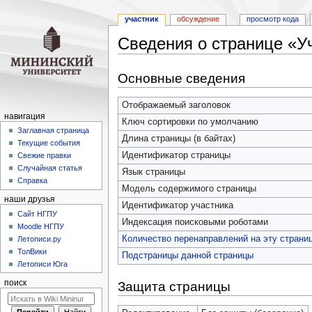
участник
обсуждение
просмотр кода
Сведения о странице «У
Перейти
Перейти
Основные сведения
к
к
навигации
поиску
Отображаемый заголовок
навигация
Ключ сортировки по умолчанию
Заглавная страница
Длина страницы (в байтах)
Текущие события
Идентификатор страницы
Свежие правки
Случайная статья
Язык страницы
Справка
Модель содержимого страницы
наши друзья
Идентификатор участника
Cайт НГПУ
Индексация поисковыми роботами
Moodle НГПУ
Количество перенаправлений на эту страни
Летописи.ру
ТолВики
Подстраницы данной страницы
Летописи Юга
поиск
Защита страницы