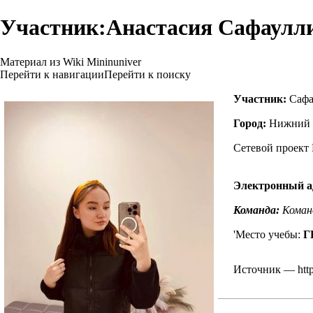
Участник:Анастасия Сафаулл
Материал из Wiki Mininuniver
Перейти к навигации
Перейти к поиску
Участник:
Сафа
Город:
Нижний 
Сетевой проект
Электронный а
Команда:
Коман
'Место учебы:
Г
Источник —
htt