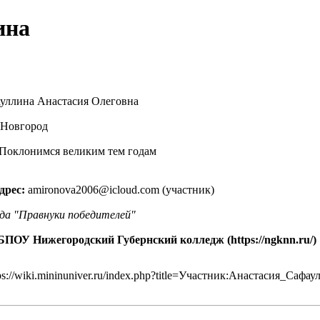
ина
уллина Анастасия Олеговна
Новгород
 Поклонимся великим тем годам
дрес:
amironova2006@icloud.com (участник)
да "Правнуки победителей"
БПОУ Нижегородский Губернский колледж
ps://wiki.mininuniver.ru/index.php?title=Участник:Анастасия_Саф