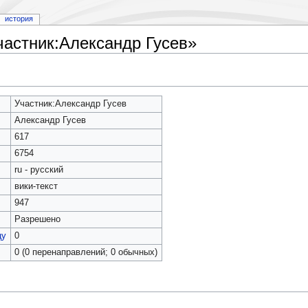
история
частник:Александр Гусев»
Участник:Александр Гусев
Александр Гусев
617
6754
ru - русский
вики-текст
947
Разрешено
цу
0
0 (0 перенаправлений; 0 обычных)