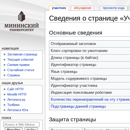
участник
обсуждение
просмотр кода
Сведения о странице «У
Перейти
Перейти
Основные сведения
к
к
навигации
поиску
Отображаемый заголовок
навигация
Ключ сортировки по умолчанию
Заглавная страница
Длина страницы (в байтах)
Текущие события
Идентификатор страницы
Свежие правки
Случайная статья
Язык страницы
Справка
Модель содержимого страницы
наши друзья
Идентификатор участника
Cайт НГПУ
Индексация поисковыми роботами
Moodle НГПУ
Количество перенаправлений на эту страни
Летописи.ру
ТолВики
Подстраницы данной страницы
Летописи Юга
поиск
Защита страницы