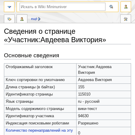
ещё
Сведения о странице
«Участник:Авдеева Виктория»
Перейти
Перейти
Основные сведения
к
к
навигации
поиску
Отображаемый заголовок
Участник:Авдеева
Виктория
Ключ сортировки по умолчанию
Авдеева Виктория
Длина страницы (в байтах)
155
Идентификатор страницы
115010
Язык страницы
ru - русский
Модель содержимого страницы
вики-текст
Идентификатор участника
94630
Индексация поисковыми роботами
Разрешено
Количество перенаправлений на эту
0