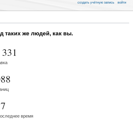
создать учётную запись
войти
д таких же людей, как вы.
 331
авка
088
аниц
57
последнее время