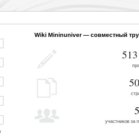
Wiki Mininuniver — совместный тру
513
пр
5
стр
участников за 
и