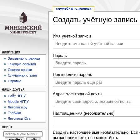
служебная страница
Создать учётную запись
Перейти
Перейти
Имя учётной записи
к
к
навигации
поиску
навигация
Пароль
Заглавная страница
Текущие события
Свежие правки
Подтвердите пароль
Случайная статья
Справка
наши друзья
Адрес электронной почты
Cайт НГПУ
Moodle НГПУ
Летописи.ру
ТолВики
Настоящее имя (необязательно)
Летописи Юга
поиск
Вводить настоящее имя необязательно. Есл
вы заполните его, оно может быть