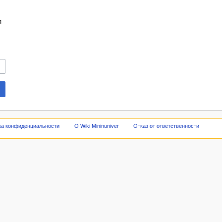
я
ка конфиденциальности
О Wiki Mininuniver
Отказ от ответственности