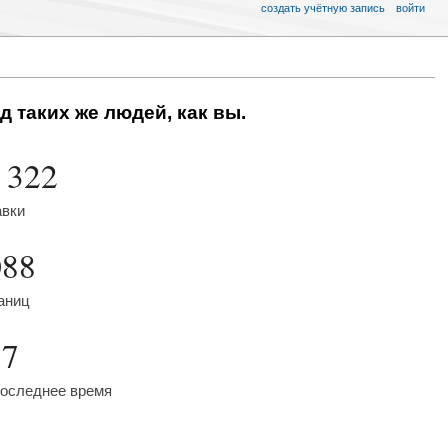
создать учётную запись
войти
д таких же людей, как вы.
 322
авки
088
аниц
57
последнее время