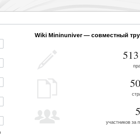
Wiki Mininuniver — совместный тру
513
пр
5
стр
участников за 
и