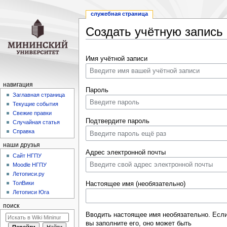
служебная страница
Создать учётную запись
Перейти
Перейти
Имя учётной записи
к
к
навигации
поиску
навигация
Пароль
Заглавная страница
Текущие события
Свежие правки
Подтвердите пароль
Случайная статья
Справка
наши друзья
Адрес электронной почты
Cайт НГПУ
Moodle НГПУ
Летописи.ру
ТолВики
Настоящее имя (необязательно)
Летописи Юга
поиск
Вводить настоящее имя необязательно. Есл
вы заполните его, оно может быть