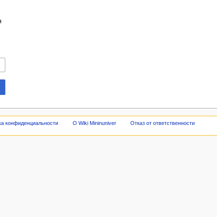
я
ка конфиденциальности
О Wiki Mininuniver
Отказ от ответственности