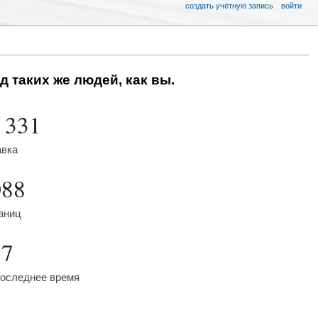
создать учётную запись
войти
д таких же людей, как вы.
 331
авка
088
аниц
57
последнее время