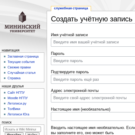
служебная страница
Создать учётную запись
Перейти
Перейти
Имя учётной записи
к
к
навигации
поиску
навигация
Пароль
Заглавная страница
Текущие события
Свежие правки
Подтвердите пароль
Случайная статья
Справка
наши друзья
Адрес электронной почты
Cайт НГПУ
Moodle НГПУ
Летописи.ру
ТолВики
Настоящее имя (необязательно)
Летописи Юга
поиск
Вводить настоящее имя необязательно. Есл
вы заполните его, оно может быть