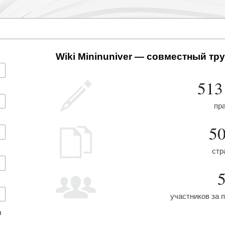
Wiki Mininuniver — совместный тру
513
пр
5
стр
участников за 
и