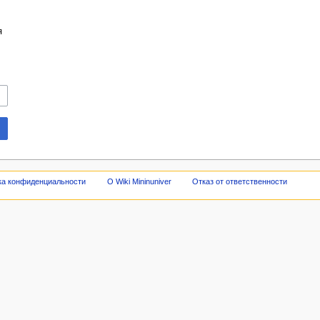
я
ка конфиденциальности
О Wiki Mininuniver
Отказ от ответственности