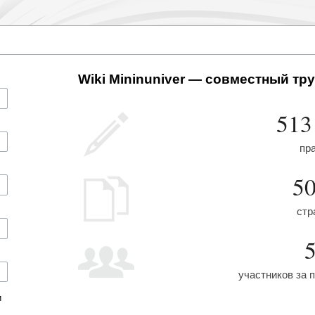
Wiki Mininuniver — совместный тру
513
пр
5
стр
участников за 
и