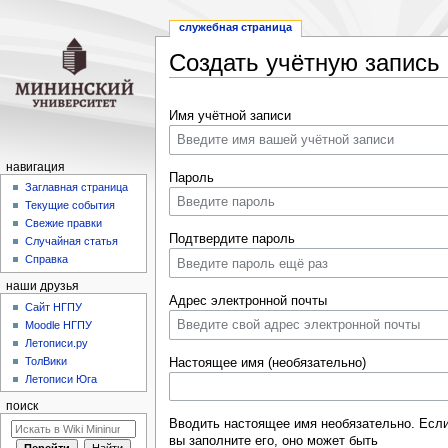
служебная страница
Создать учётную запись
Перейти
Перейти
Имя учётной записи
к
к
навигации
поиску
навигация
Пароль
Заглавная страница
Текущие события
Свежие правки
Подтвердите пароль
Случайная статья
Справка
наши друзья
Адрес электронной почты
Cайт НГПУ
Moodle НГПУ
Летописи.ру
ТолВики
Настоящее имя (необязательно)
Летописи Юга
поиск
Вводить настоящее имя необязательно. Есл
вы заполните его, оно может быть