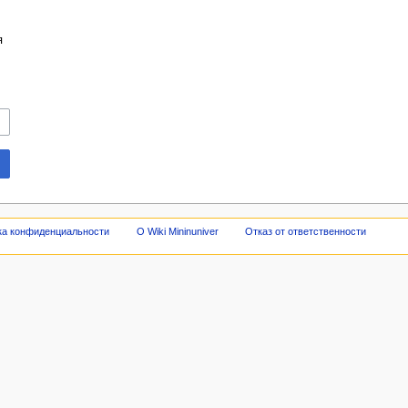
я
ка конфиденциальности
О Wiki Mininuniver
Отказ от ответственности