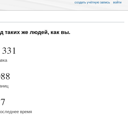
создать учётную запись
войти
д таких же людей, как вы.
 331
авка
088
аниц
57
последнее время