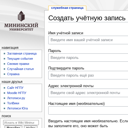
служебная страница
Создать учётную запись
Перейти
Перейти
Имя учётной записи
к
к
навигации
поиску
навигация
Пароль
Заглавная страница
Текущие события
Свежие правки
Подтвердите пароль
Случайная статья
Справка
наши друзья
Адрес электронной почты
Cайт НГПУ
Moodle НГПУ
Летописи.ру
ТолВики
Настоящее имя (необязательно)
Летописи Юга
поиск
Вводить настоящее имя необязательно. Есл
вы заполните его, оно может быть