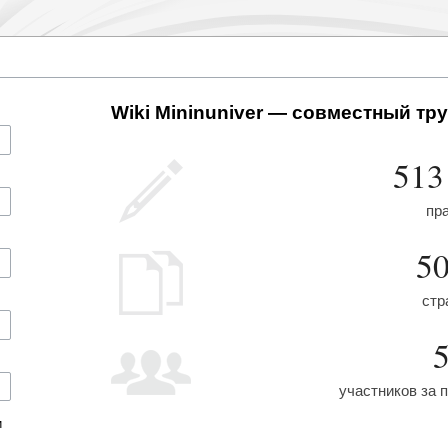
Wiki Mininuniver — совместный тру
513
пр
5
стр
участников за 
и