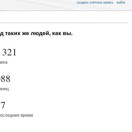
создать учётную запись
войти
д таких же людей, как вы.
 321
авка
088
аниц
57
последнее время