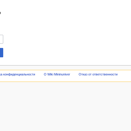
я
ка конфиденциальности
О Wiki Mininuniver
Отказ от ответственности