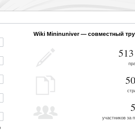
Wiki Mininuniver — совместный тру
513
пр
5
стр
участников за 
и