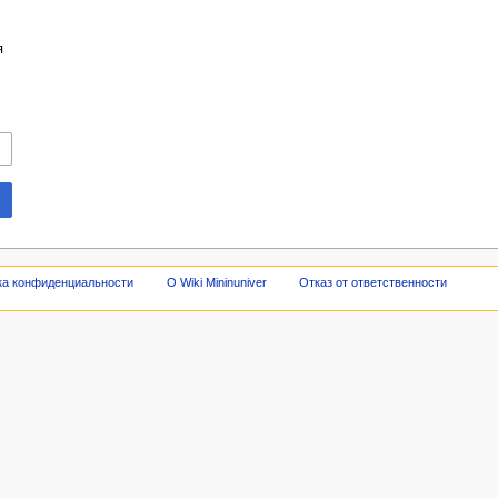
я
ка конфиденциальности
О Wiki Mininuniver
Отказ от ответственности