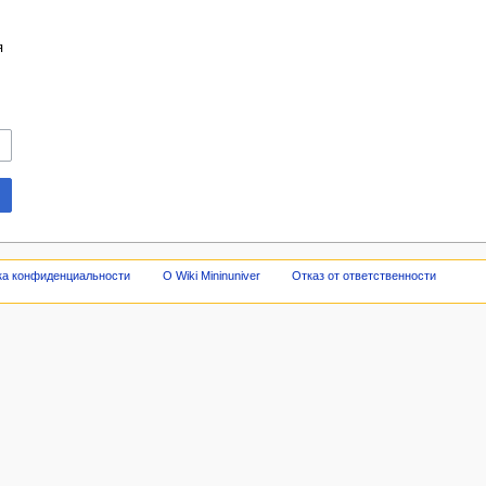
я
ка конфиденциальности
О Wiki Mininuniver
Отказ от ответственности