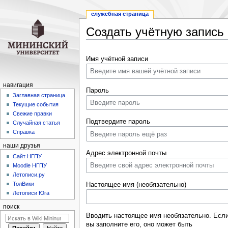
служебная страница
Создать учётную запись
Перейти
Перейти
Имя учётной записи
к
к
навигации
поиску
навигация
Пароль
Заглавная страница
Текущие события
Свежие правки
Подтвердите пароль
Случайная статья
Справка
наши друзья
Адрес электронной почты
Cайт НГПУ
Moodle НГПУ
Летописи.ру
ТолВики
Настоящее имя (необязательно)
Летописи Юга
поиск
Вводить настоящее имя необязательно. Есл
вы заполните его, оно может быть