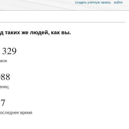
создать учётную запись
войти
д таких же людей, как вы.
 329
авок
088
аниц
57
последнее время