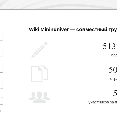
Wiki Mininuniver — совместный тру
513
пр
5
стр
участников за 
и