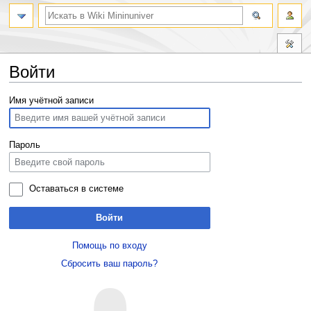
Войти
Перейти
Перейти
Имя учётной записи
к
к
навигации
поиску
Пароль
Оставаться в системе
Войти
Помощь по входу
Сбросить ваш пароль?