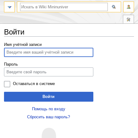
Войти
Перейти
Перейти
Имя учётной записи
к
к
навигации
поиску
Пароль
Оставаться в системе
Войти
Помощь по входу
Сбросить ваш пароль?