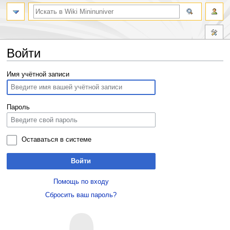
Войти
Перейти
Перейти
Имя учётной записи
к
к
навигации
поиску
Пароль
Оставаться в системе
Войти
Помощь по входу
Сбросить ваш пароль?