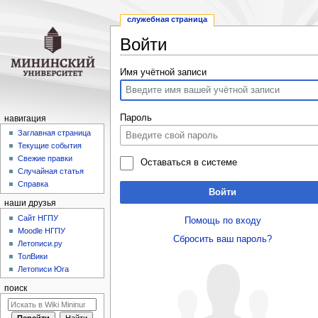
служебная страница
Войти
Перейти
Перейти
Имя учётной записи
к
к
навигации
поиску
Пароль
навигация
Заглавная страница
Текущие события
Свежие правки
Оставаться в системе
Случайная статья
Справка
Войти
наши друзья
Cайт НГПУ
Помощь по входу
Moodle НГПУ
Сбросить ваш пароль?
Летописи.ру
ТолВики
Летописи Юга
поиск