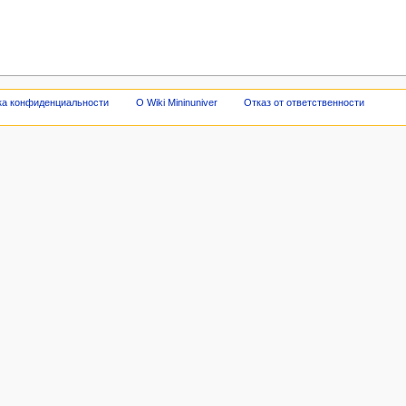
ка конфиденциальности
О Wiki Mininuniver
Отказ от ответственности