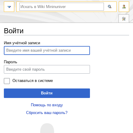
Войти
Перейти
Перейти
Имя учётной записи
к
к
навигации
поиску
Пароль
Оставаться в системе
Войти
Помощь по входу
Сбросить ваш пароль?