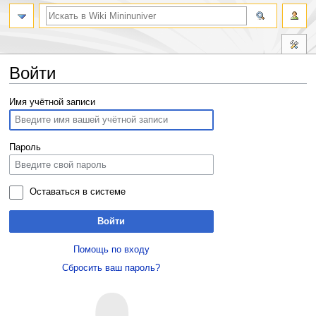
Войти
Перейти
Перейти
Имя учётной записи
к
к
навигации
поиску
Пароль
Оставаться в системе
Войти
Помощь по входу
Сбросить ваш пароль?